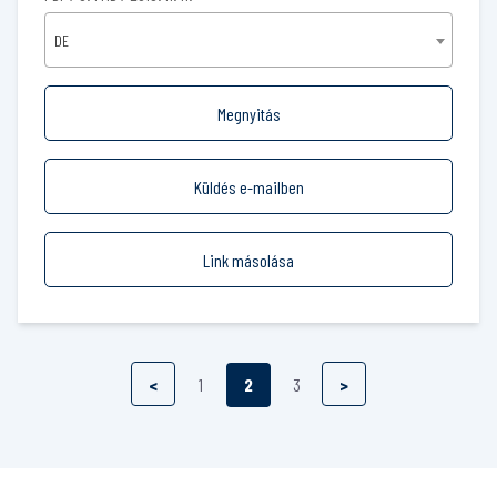
DE
Megnyitás
Küldés e-mailben
Link másolása
<
1
2
3
>